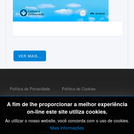
VER MAIS...
Política de Privacidade
Política de Cookies
Termos de Utilização
Mapa do Site
Links
A fim de lhe proporcionar a melhor experiência
Documentos e Publicações
on-line este site utiliza cookies.
Direitos de autor © 2026 Associação Circulo Cultura e Democracia -
Ao utilizar o nosso website, você concorda com o uso de cookies.
Arouca. Todos os direitos reservados..
Mais informações
Implementado por
AlbergueDigital.com