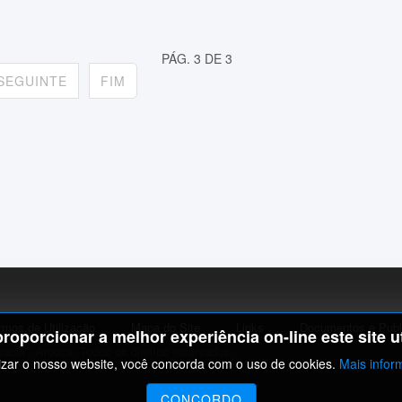
PÁG. 3 DE 3
SEGUINTE
FIM
rmos de Utilização
Mapa do Site
Links
Documentos e Publ
proporcionar a melhor experiência on-line este site ut
acia - Arouca. Todos os direitos reservados..
lizar o nosso website, você concorda com o uso de cookies.
Mais infor
CONCORDO